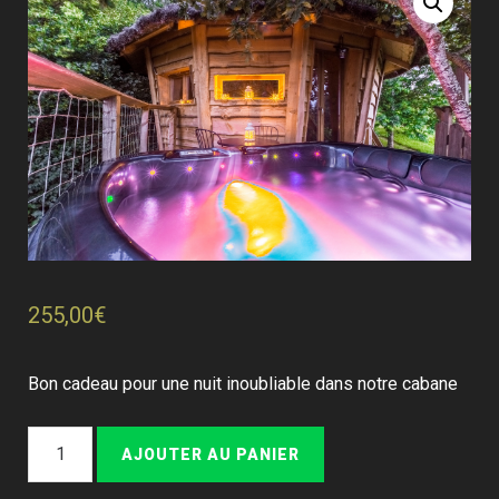
255,00
€
Bon cadeau pour une nuit inoubliable dans notre cabane
quantité
AJOUTER AU PANIER
de