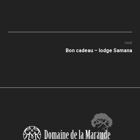
Navigation
next
Next
Bon cadeau – lodge Samana
de
post:
l’article